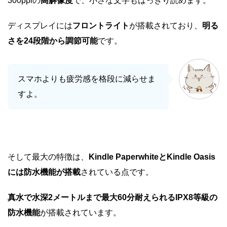
300ppiの
高解像度
で、小さな文字もはっきり読めます。
ディスプレイには
フロントライト
が搭載されており、
明る
さを24段階から調節可能
です。
スマホよりも疲労感を格段に減らせま
すよ。
そして最大の特徴は、
Kindle PaperwhiteとKindle Oasis
には防水機能が搭載
されている点です。
真水で水深2メートルまで最大60分耐えられるIPX8等級の
防水機能
が搭載されています。