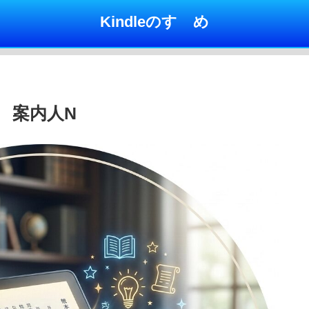
Kindleのすゝめ
案内人N