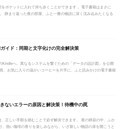
図書館をポケットに入れて持ち歩くことができます 。電子書籍はまさに
 。 静まり返った夜の部屋、ふと一冊の物語に深く沈み込みたくなる
eの連携ガイド：同期と文字化けの完全解決策
mazonのKindleへ。異なるシステムを繋ぐための「データの設計図」を公開
夜長、お気に入りの温かいコーヒーを片手に、ふと読みかけの電子書籍
ドできないエラーの原因と解決策！待機中の罠
問題は、正しい手順を踏むことで必ず解決できます。 夜の静寂の中、ふか
け、熱い珈琲の香りを楽しみながら、いざ新しい物語の扉を開こうと