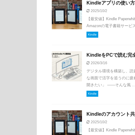
Kindleアプリの使
2025/10/2
【最安値】Kindle Paperwh
Amazonの電子書籍サービス
Kindle
KindleをPCで読
2026/3/16
デジタル環境を構築し、読
な画面で活字を追うのに疲
開きたい」 ——そんな風 ..
Kindle
Kindleのアカウン
2025/10/2
【最安値】Kindle Paperwhi