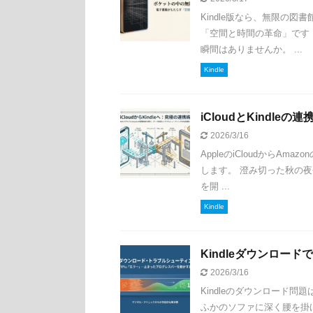
Kindle版なら、無限の
「空間と時間の革命」です
瞬間はありませんか。 ...
Kindle
iCloudとKindl
2026/3/16
AppleのiCloudからA
します。 澄み切った秋の
を開 ...
Kindle
Kindleダウンロー
2026/3/16
Kindleのダウンロード
ふかのソファに深く腰を掛