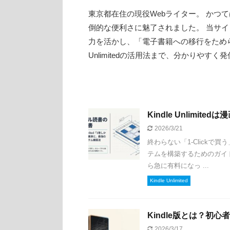
東京都在住の現役Webライター。 かつて
倒的な便利さに魅了されました。 当サ
力を活かし、「電子書籍への移行をためらう
Unlimitedの活用法まで、分かりやすく
Kindle Unlimi
2026/3/21
終わらない「1-Click
テムを構築するためのガイ
ら急に有料になっ ...
Kindle Unlimited
Kindle版とは？初
2026/3/17