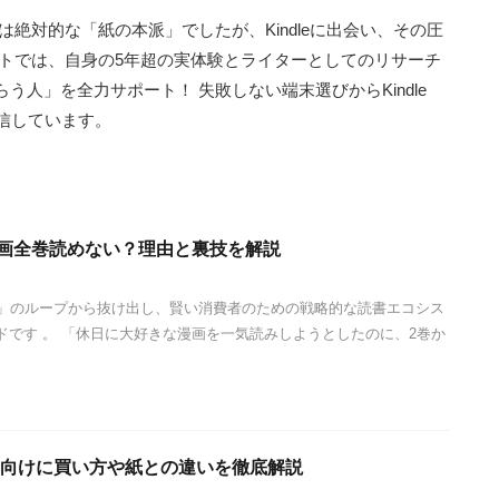
は絶対的な「紙の本派」でしたが、Kindleに出会い、その圧
イトでは、自身の5年超の実体験とライターとしてのリサーチ
人」を全力サポート！ 失敗しない端末選びからKindle
発信しています。
tedは漫画全巻読めない？理由と裏技を解説
で買う」のループから抜け出し、賢い消費者のための戦略的な読書エコシス
ドです 。 「休日に大好きな漫画を一気読みしようとしたのに、2巻か
心者向けに買い方や紙との違いを徹底解説