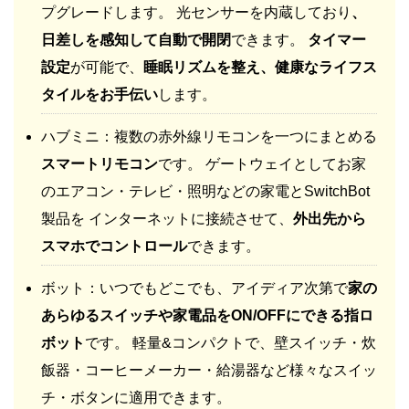
プグレードします。 光センサーを内蔵しており
、
日差しを感知して自動で開閉
できます。
タイマー
設定
が可能で、
睡眠リズムを整え、健康なライフス
タイルをお手伝い
します。
ハブミニ：複数の赤外線リモコンを一つにまとめる
スマートリモコン
です。 ゲートウェイとしてお家
のエアコン・テレビ・照明などの家電とSwitchBot
製品を インターネットに接続させて、
外出先から
スマホでコントロール
できます。
ボット：いつでもどこでも、アイディア次第で
家の
あらゆるスイッチや家電品をON/OFFにできる指ロ
ボット
です。 軽量&コンパクトで、壁スイッチ・炊
飯器・コーヒーメーカー・給湯器など様々なスイッ
チ・ボタンに適用できます。