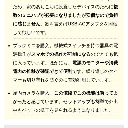
ため、家のあちこちに設置したデバイスのために
複
数のミニハブが必要になりましたが安価なので負担
に感じません
。欲を言えばUSB-ACアダプタを同梱
して欲しいです。
プラグミニを購入。機械式スイッチを持つ器具の電
源操作が
スマホでの操作が可能になる
のでとても気
に入っています。ほかにも、
電源のモニターや消費
電力の推移が確認できて便利
です。繰り返しのタイ
マーも切り忘れを防ぐのに有効利用しています。
屋内カメラを購入。
この値段でこの機能は買ってよ
かった
と感じています。
セットアップも簡単
で外出
中もペットの様子を見られるようになりました。