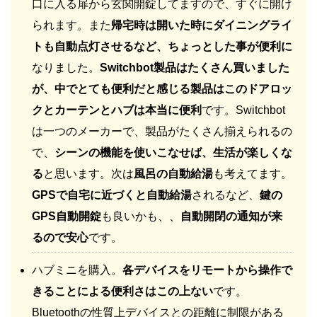
口に入る扉から玄関開錠してますので、すぐに開け
られます。また
帰宅時は開いた時にダイニングライ
トも自動点灯させるなど、ちょっとした事が便利に
なりました。
Switchbot製品はたくさん買いました
が、中でとても便利だと感じる製品はこのドアロッ
クとカーテンとハブは本当に便利
です。Switchbot
は一つのメーカーで、製品がたくさん揃えられるの
で、
シーンの機能を使いこなせば、生活が楽しくな
る
と思います。次は
風呂の自動給湯
も考えてます。
GPSで自宅に近づくと自動給湯
されるなど、
鍵の
GPS自動開錠
も良いかも、、
自動開閉の通知が来
るので安心
です。
ハブミニを購入。
各デバイスをリモートから操作で
きることによる便利さはこの上ない
です。
Bluetoothの性質上デバイスとの距離に制限がある