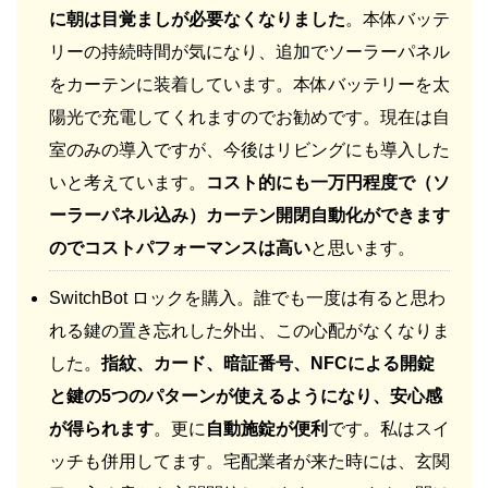
に朝は目覚ましが必要なくなりました
。本体バッテ
リーの持続時間が気になり、追加でソーラーパネル
をカーテンに装着しています。本体バッテリーを太
陽光で充電してくれますのでお勧めです。現在は自
室のみの導入ですが、今後はリビングにも導入した
いと考えています。
コスト的にも一万円程度で（ソ
ーラーパネル込み）カーテン開閉自動化ができます
のでコストパフォーマンスは高い
と思います。
SwitchBot ロックを購入。誰でも一度は有ると思わ
れる鍵の置き忘れした外出、この心配がなくなりま
した。
指紋、カード、暗証番号、NFCによる開錠
と鍵の5つのパターンが使えるようになり、安心感
が得られます
。更に
自動施錠が便利
です。私はスイ
ッチも併用してます。宅配業者が来た時には、玄関