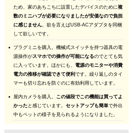
ため、家のあちこちに設置したデバイスのために
複
数のミニハブが必要になりましたが安価なので負担
に感じません
。欲を言えばUSB-ACアダプタを同梱
して欲しいです。
プラグミニを購入。機械式スイッチを持つ器具の電
源操作が
スマホでの操作が可能になる
のでとても気
に入っています。ほかにも、
電源のモニターや消費
電力の推移が確認できて便利
です。繰り返しのタイ
マーも切り忘れを防ぐのに有効利用しています。
屋内カメラを購入。
この値段でこの機能は買ってよ
かった
と感じています。
セットアップも簡単
で外出
中もペットの様子を見られるようになりました。