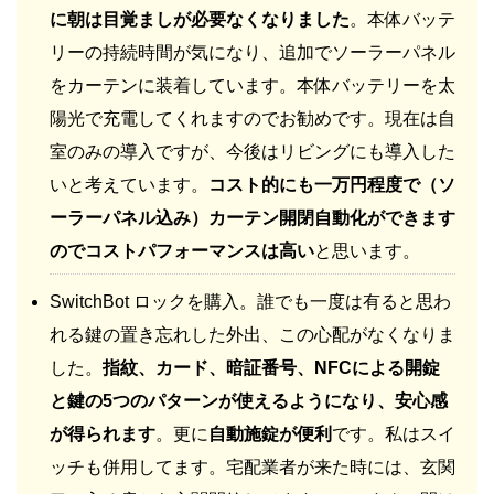
に朝は目覚ましが必要なくなりました
。本体バッテ
リーの持続時間が気になり、追加でソーラーパネル
をカーテンに装着しています。本体バッテリーを太
陽光で充電してくれますのでお勧めです。現在は自
室のみの導入ですが、今後はリビングにも導入した
いと考えています。
コスト的にも一万円程度で（ソ
ーラーパネル込み）カーテン開閉自動化ができます
のでコストパフォーマンスは高い
と思います。
SwitchBot ロックを購入。誰でも一度は有ると思わ
れる鍵の置き忘れした外出、この心配がなくなりま
した。
指紋、カード、暗証番号、NFCによる開錠
と鍵の5つのパターンが使えるようになり、安心感
が得られます
。更に
自動施錠が便利
です。私はスイ
ッチも併用してます。宅配業者が来た時には、玄関