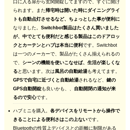
口に入る扉から玄関開錠してますので、すぐに開け
られます。また
帰宅時は開いた時にダイニングライ
トも自動点灯させるなど、ちょっとした事が便利に
なりました。
Switchbot製品はたくさん買いました
が、中でとても便利だと感じる製品はこのドアロッ
クとカーテンとハブは本当に便利
です。Switchbot
は一つのメーカーで、製品がたくさん揃えられるの
で、
シーンの機能を使いこなせば、生活が楽しくな
る
と思います。次は
風呂の自動給湯
も考えてます。
GPSで自宅に近づくと自動給湯
されるなど、
鍵の
GPS自動開錠
も良いかも、、
自動開閉の通知が来
るので安心
です。
ハブミニを購入。
各デバイスをリモートから操作で
きることによる便利さはこの上ない
です。
Bluetoothの性質上デバイスとの距離に制限がある