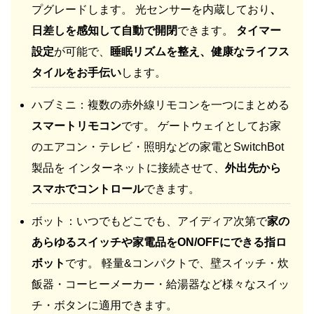
プグレードします。 光センサーを内蔵しており
、
日差しを感知して自動で開閉
できます。
タイマー
設定
が可能で、
睡眠リズムを整え、健康なライフス
タイルをお手伝い
します。
ハブミニ：複数の赤外線リモコンを一つにまとめる
スマートリモコン
です。 ゲートウェイとしてお家
のエアコン・テレビ・照明などの家電とSwitchBot
製品を インターネットに接続させて、
外出先から
スマホでコントロール
できます。
ボット：いつでもどこでも、アイディア次第で
家の
あらゆるスイッチや家電品をON/OFFにできる指ロ
ボット
です。 軽量&コンパクトで、壁スイッチ・炊
飯器・コーヒーメーカー・給湯器など様々なスイッ
チ・ボタンに適用できます。