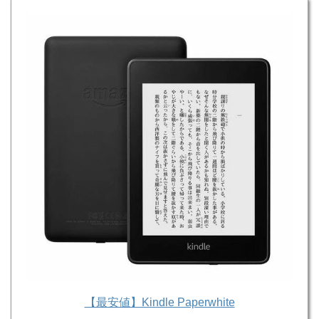
【最安値】Kindle Paperwhite