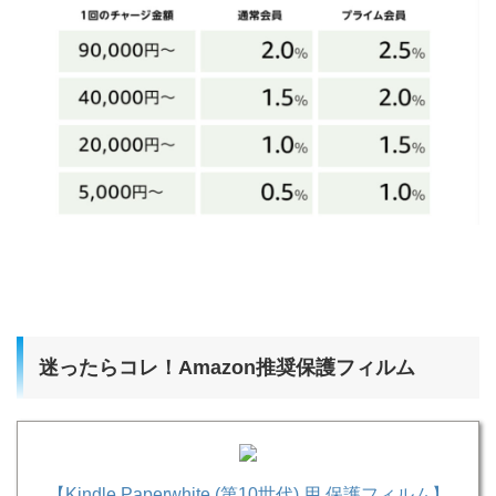
迷ったらコレ！Amazon推奨保護フィルム
【Kindle Paperwhite (第10世代) 用 保護フィルム】